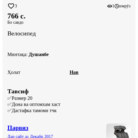
3
1
имрӯз
766 c.
Бо савдо
Велосипед
Минтақа
:
Душанбе
Ҳолат
Нав
Тавсиф
✅Размер 20

✅Дона ва оптомхам хаст

✅Дастафка тамоми тчк
Парвиз
Дар сайт аз Декабр 2017