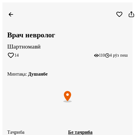
Врач невролог
Шартномавӣ
14
110
4 рӯз пеш
Минтақа
:
Душанбе
Таҷриба
Бе таҷриба