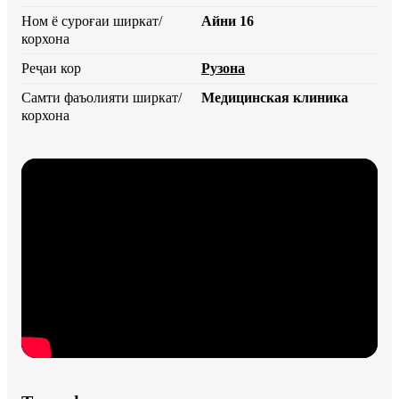
Ном ё суроғаи ширкат/
Айни 16
корхона
Реҷаи кор
Рузона
Самти фаъолияти ширкат/
Медицинская клиника
корхона