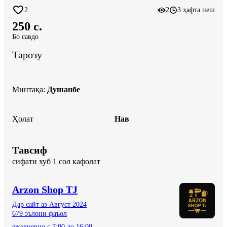
2
2
3 ҳафта пеш
250 c.
Бо савдо
Тарозу
Минтақа
:
Душанбе
Ҳолат
Нав
Тавсиф
сифати хуб 1 сол кафолат
Arzon Shop TJ
Дар сайт аз Август 2024
679 эълони фаъол
ежедневно с 7:00 до 16:00