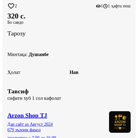
2
1
1 ҳафта пеш
320 c.
Бо савдо
Тарозу
Минтақа
:
Душанбе
Ҳолат
Нав
Тавсиф
сифати хуб 1 сол кафолат
Arzon Shop TJ
Дар сайт аз Август 2024
679 эълони фаъол
ежедневно с 7:00 до 16:00