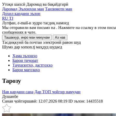
Утоқи шахсӣ
Даромад ва бақайдгирӣ
Даромад
Эълонҳои ман
Танзимоти ман
Дохил кардани эълон
RU
TJ
Лутфан, e-mail-и худро тасдиқ намоед
Мы отправили вам письмо на
. Нажмите на ссылку в этом пись
сообщениях в чате.
Ташаккур, инро ман мекунам
Аз нав
Тасдиқкунӣ ба почтаи электронӣ равон шуд
Шумо дар somon.tj маҳдуд шудаед
Ҳама эълонҳо
Барои тиҷорат
Таҷҳизотҳо, дастгоҳҳо
Барои мағозаҳо
Тарозу
Нав кардани сана
Дар ТОП ҷойгир намудан
Душанбе
Санаи ҷойгиршавӣ: 12.07.2026 08:19
ID эълон:
14435518