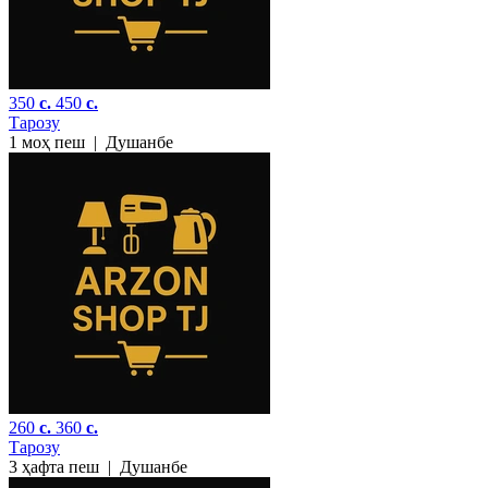
350
c.
450
c.
Тарозу
1 моҳ пеш
|
Душанбе
260
c.
360
c.
Тарозу
3 ҳафта пеш
|
Душанбе