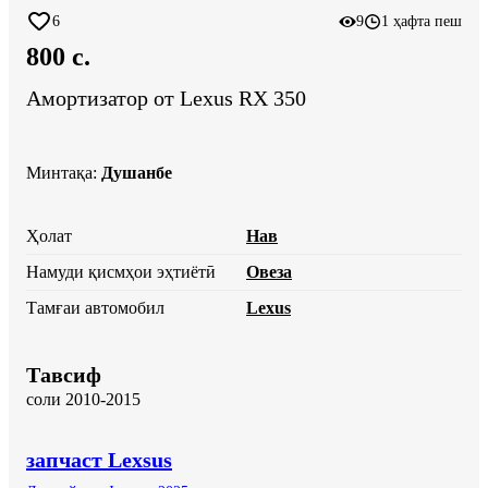
6
9
1 ҳафта пеш
800 c.
Амортизатор от Lexus RX 350
Минтақа
:
Душанбе
Ҳолат
Нав
Намуди қисмҳои эҳтиётӣ
Овеза
Тамғаи автомобил
Lexus
Тавсиф
соли 2010-2015
запчаст Lexsus