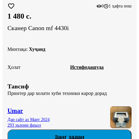
0
1 ҳафта пеш
1 480 c.
Сканер Canon mf 4430i
Минтақа
:
Хуҷанд
Ҳолат
Истифодашуда
Тавсиф
Принтер дар холати хуби техники карор дорад
Umar
Дар сайт аз Март 2024
293 эълони фаъол
Занг задан