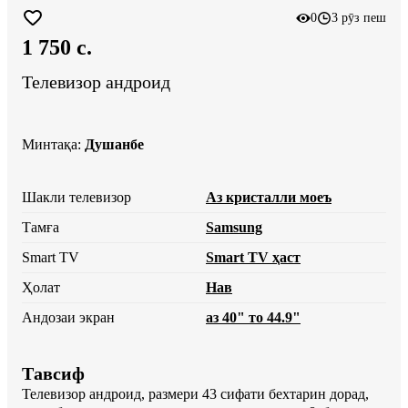
0
3 рӯз пеш
1 750 c.
Телевизор андроид
Минтақа
:
Душанбе
Шакли телевизор
Аз кристалли моеъ
Тамға
Samsung
Smart TV
Smart TV ҳаст
Ҳолат
Нав
Андозаи экран
аз 40" то 44.9"
Тавсиф
Телевизор андроид, размери 43 сифати бехтарин дорад, 