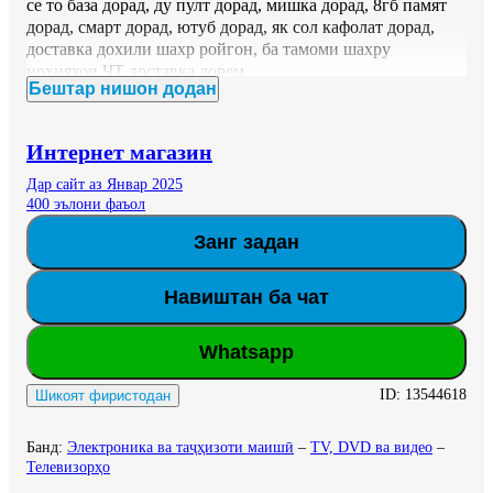
се то база дорад, ду пулт дорад, мишка дорад, 8гб памят 
дорад, смарт дорад, ютуб дорад, як сол кафолат дорад, 
доставка дохили шахр ройгон, ба тамоми шахру 
нохияхои ЧТ доставка дорем
Бештар нишон додан
Интернет магазин
Дар сайт аз Январ 2025
400 эълони фаъол
Занг задан
Навиштан ба чат
Whatsapp
ID:
13544618
Шикоят фиристодан
Банд
:
Электроника ва таҷҳизоти маишӣ
–
TV, DVD ва видео
–
Телевизорҳо