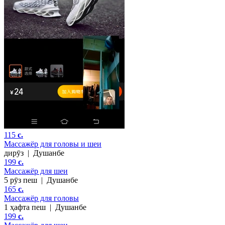
115
c.
Массажёр для головы и шеи
дирӯз
|
Душанбе
199
c.
Массажёр для шеи
5 рӯз пеш
|
Душанбе
165
c.
Массажёр для головы
1 ҳафта пеш
|
Душанбе
199
c.