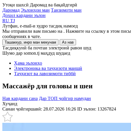
Утоқи шахсӣ
Даромад ва бақайдгирӣ
Даромад
Эълонҳои ман
Танзимоти ман
Дохил кардани эълон
RU
TJ
Лутфан, e-mail-и худро тасдиқ намоед
Мы отправили вам письмо на
. Нажмите на ссылку в этом пись
сообщениях в чате.
Ташаккур, инро ман мекунам
Аз нав
Тасдиқкунӣ ба почтаи электронӣ равон шуд
Шумо дар somon.tj маҳдуд шудаед
Ҳама эълонҳо
Электроника ва таҷҳизоти маишӣ
Таҷҳизот ва лавозимоти тиббӣ
Массажёр для головы и шеи
Нав кардани сана
Дар ТОП ҷойгир намудан
Хуҷанд
Санаи ҷойгиршавӣ: 28.07.2026 16:26
ID эълон:
13267824