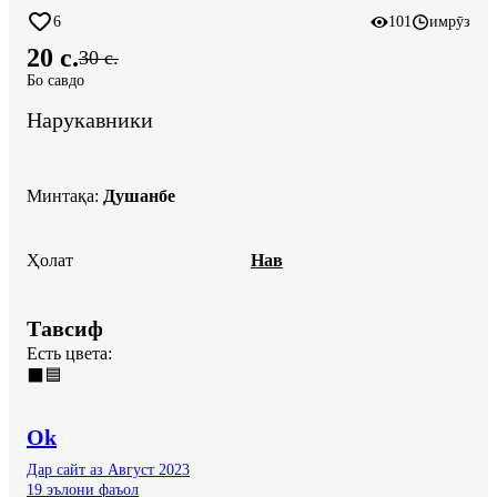
6
101
имрӯз
20 c.
30 c.
Бо савдо
Нарукавники
Минтақа
:
Душанбе
Ҳолат
Нав
Тавсиф
Есть цвета: 

⬛🟦
Ok
Дар сайт аз Август 2023
19 эълони фаъол