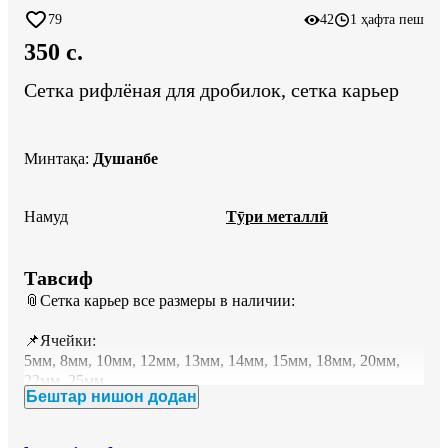
79
42
1 ҳафта пеш
350 c.
Сетка рифлёная для дробилок, сетка карьер
Минтақа
:
Душанбе
Намуд
Тӯри металлӣ
Тавсиф
📎Сетка карьер все размеры в наличии:

📌Ячейки: 

5мм, 8мм, 10мм, 12мм, 13мм, 14мм, 15мм, 18мм, 20мм, 
22мм, 25мм.

Бештар нишон додан
📌Диаметр проволоки:

3мм, 4мм, 5мм, 6мм.
