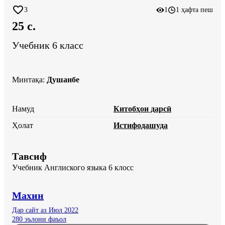
3
1
1 ҳафта пеш
25 c.
Учебник 6 класс
Минтақа
:
Душанбе
Намуд
Китобҳои дарсӣ
Ҳолат
Истифодашуда
Тавсиф
Учебник Англиского языка 6 клосс
Махин
Дар сайт аз Июл 2022
280 эълони фаъол