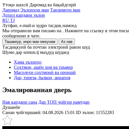
Утоқи шахсӣ
Даромад ва бақайдгирӣ
Даромад
Эълонҳои ман
Танзимоти ман
Дохил кардани эълон
RU
TJ
Лутфан, e-mail-и худро тасдиқ намоед
Мы отправили вам письмо на
. Нажмите на ссылку в этом пись
сообщениях в чате.
Ташаккур, инро ман мекунам
Аз нав
Тасдиқкунӣ ба почтаи электронӣ равон шуд
Шумо дар somon.tj маҳдуд шудаед
Ҳама эълонҳо
Сохтмон, ашёи хом ва таъмир
Масолеҳи сохтмонӣ ва ороишӣ
Дар, тиреза, балкон, зинапоя
Эмалированная дверь
Нав кардани сана
Дар ТОП ҷойгир намудан
Душанбе
Санаи ҷойгиршавӣ: 04.08.2026 15:01
ID эълон:
11552283