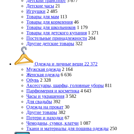
Детский транспорт
5 677
Детские часы
21
Игрушки
2 485
Товары для мам
113
Товары для кормления
46
Товары для школьников
1 179
Товары для детского купания
1 271
Постельные принадлежности
204
Другие детские товары
322
Одежда и личные вещи
22 372
Мужская одежда
2 164
Женская одежда
6 636
Обувь
2 328
Аксессуары, шарфы, головные уборы
811
Парфюмерия и косметика
4 643
Часы и украшения
3 582
Для свадьбы
392
Одежда на прокат
30
Другие товары
382
Потери и находки
67
Чемоданы, сумки, клатчи
1 087
Ткани и материалы для пошива одежды
250