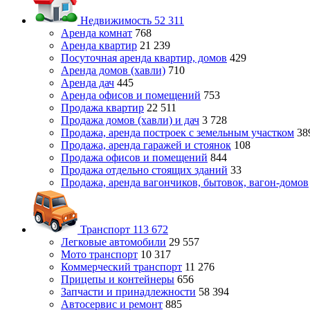
Недвижимость
52 311
Аренда комнат
768
Аренда квартир
21 239
Посуточная аренда квартир, домов
429
Аренда домов (хавли)
710
Аренда дач
445
Аренда офисов и помещений
753
Продажа квартир
22 511
Продажа домов (хавли) и дач
3 728
Продажа, аренда построек с земельным участком
38
Продажа, аренда гаражей и стоянок
108
Продажа офисов и помещений
844
Продажа отдельно стоящих зданий
33
Продажа, аренда вагончиков, бытовок, вагон-домов
Транспорт
113 672
Легковые автомобили
29 557
Мото транспорт
10 317
Коммерческий транспорт
11 276
Прицепы и контейнеры
656
Запчасти и принадлежности
58 394
Автосервис и ремонт
885