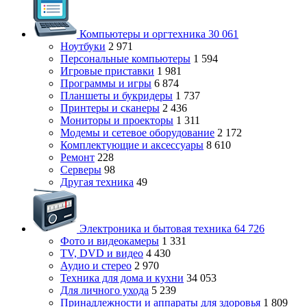
Компьютеры и оргтехника
30 061
Ноутбуки
2 971
Персональные компьютеры
1 594
Игровые приставки
1 981
Программы и игры
6 874
Планшеты и букридеры
1 737
Принтеры и сканеры
2 436
Мониторы и проекторы
1 311
Модемы и сетевое оборудование
2 172
Комплектующие и аксессуары
8 610
Ремонт
228
Серверы
98
Другая техника
49
Электроника и бытовая техника
64 726
Фото и видеокамеры
1 331
TV, DVD и видео
4 430
Аудио и стерео
2 970
Техника для дома и кухни
34 053
Для личного ухода
5 239
Принадлежности и аппараты для здоровья
1 809