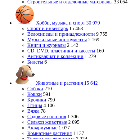
Строительные и отделочные материалы
33 054
Хобби, музыка и спорт
30 979
Спорт и инвентарь
15 468
Велосипеды и принадлежности
9 755
Музыкальные инструменты
2 169
Книги и журналы
2 142
CD, DVD, пластинки и кассеты
160
Антиквариат и коллекции
1 279
Билеты
6
Животные и растения
15 642
Собаки
210
Кошки
591
Кролики
790
Птицы
4 106
Вязка
78
Садовые растения
1 306
Сельхоз животные
2 095
Аквариумные
1 077
Комнатные растения
1 137
Товары для животных
3 334