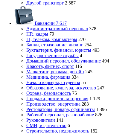
Другой транспорт
2 587
Вакансии
7 617
Административный персонал
378
HR, кадры
79
IT, телеком, компьютеры
270
Банки, страхование, лизинг
254
Бухгалтерия, финансы, юристы
493
Государственные службы
4
Домашний персонал, обслуживание
494
Красота, фитнес, спорт
116
Маркетинг, реклама, дизайн
245
Медицина, фармация
334
Начало карьеры, студенты
55
Образование, культура, искусство
247
Охрана, безопасность
75
Продажи, розничная торговля
1 129
Производство, энергетика
283
Рестораторы, повара, официанты
1 396
Рабочий персонал, разнорабочие
826
Руководители
141
СМИ, издательство
6
Строительство, недвижимость
152