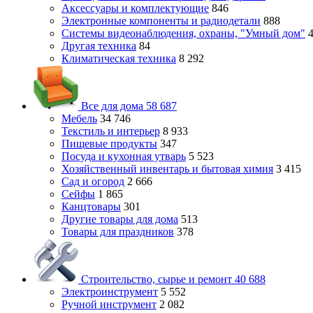
Аксессуары и комплектующие
846
Электронные компоненты и радиодетали
888
Системы видеонаблюдения, охраны, "Умный дом"
Другая техника
84
Климатическая техника
8 292
Все для дома
58 687
Мебель
34 746
Текстиль и интерьер
8 933
Пищевые продукты
347
Посуда и кухонная утварь
5 523
Хозяйственный инвентарь и бытовая химия
3 415
Сад и огород
2 666
Сейфы
1 865
Канцтовары
301
Другие товары для дома
513
Товары для праздников
378
Строительство, сырье и ремонт
40 688
Электроинструмент
5 552
Ручной инструмент
2 082