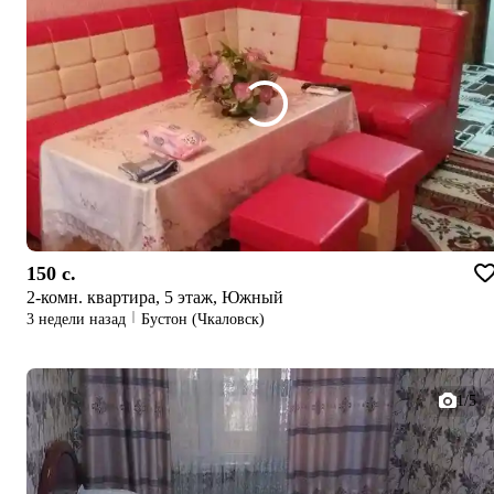
150 c.
2-комн. квартира, 5 этаж, Южный
3 недели назад
Бустон (Чкаловск)
1/5