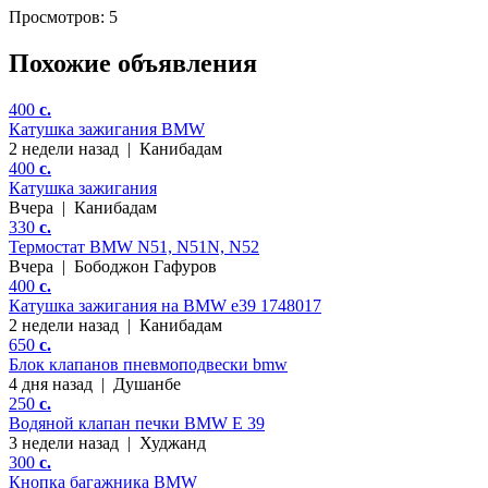
Просмотров: 5
Похожие объявления
400
c.
Катушка зажигания BMW
2 недели назад
|
Канибадам
400
c.
Катушка зажигания
Вчера
|
Канибадам
330
c.
Термостат BMW N51, N51N, N52
Вчера
|
Бободжон Гафуров
400
c.
Катушка зажигания на BMW e39 1748017
2 недели назад
|
Канибадам
650
c.
Блок клапанов пневмоподвески bmw
4 дня назад
|
Душанбе
250
c.
Водяной клапан печки BMW Е 39
3 недели назад
|
Худжанд
300
c.
Кнопка багажника BMW