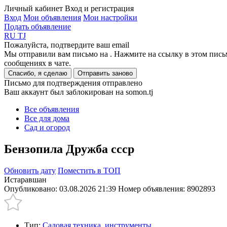
Личный кабинет
Вход и регистрация
Вход
Мои объявления
Мои настройки
Подать объявление
RU
TJ
Пожалуйста, подтвердите ваш email
Мы отправили вам письмо на
. Нажмите на ссылку в этом пись
сообщениях в чате.
Спасибо, я сделаю
Отправить заново
Письмо для подтверждения отправлено
Ваш аккаунт был заблокирован на somon.tj
Все объявления
Все для дома
Сад и огород
Бензопила Дружба ссср
Обновить дату
Поместить в ТОП
Истаравшан
Опубликовано: 03.08.2026 21:39
Номер объявления:
8902893
Тип:
Садовая техника, инструменты