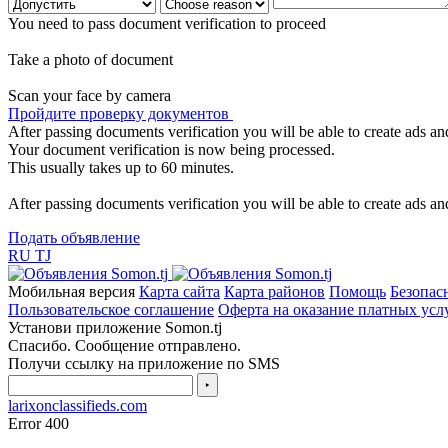
You need to pass document verification to proceed
Take a photo of document
Scan your face by camera
Пройдите проверку документов
After passing documents verification you will be able to create ads and
Your document verification is now being processed.
This usually takes up to 60 minutes.
After passing documents verification you will be able to create ads and
Подать объявление
RU
TJ
Мобильная версия
Карта сайта
Карта районов
Помощь
Безопас
Пользовательское соглашение
Оферта на оказание платных усл
Установи приложение Somon.tj
Спасибо. Сообщение отправлено.
Получи ссылку на приложение по SMS
‣
larixonclassifieds.com
Error 400