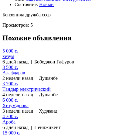
Состояние:
Новый
Бензопила дружба ссср
Просмотров: 5
Похожие объявления
5 000
c.
хезум
6 дней назад
|
Бободжон Гафуров
8 500
c.
Алафдарав
2 недели назад
|
Душанбе
3 700
c.
Тандыр электрический
4 недели назад
|
Душанбе
6 000
c.
Ҳезум\дрова
3 недели назад
|
Худжанд
4 300
c.
Ароба
6 дней назад
|
Пенджикент
15 000
c.