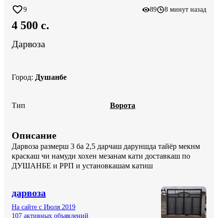
9
89
8 минут назад
4 500 c.
Дарвоза
Город
:
Душанбе
Тип
Ворота
Описание
Дарвоза размерш 3 ба 2,5 дарчаш даруншда тайёр мекнм 
краскаш чи намуди хохен мезанам кати доставкаш по 
ДУШАНБЕ и РРП и установкашам катиш
дарвоза
На сайте с Июля 2019
107 активных объявлений