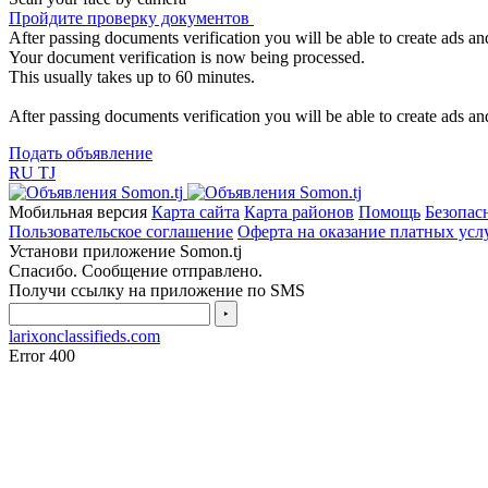
Пройдите проверку документов
After passing documents verification you will be able to create ads and
Your document verification is now being processed.
This usually takes up to 60 minutes.
After passing documents verification you will be able to create ads and
Подать объявление
RU
TJ
Мобильная версия
Карта сайта
Карта районов
Помощь
Безопас
Пользовательское соглашение
Оферта на оказание платных усл
Установи приложение Somon.tj
Спасибо. Сообщение отправлено.
Получи ссылку на приложение по SMS
‣
larixonclassifieds.com
Error 400