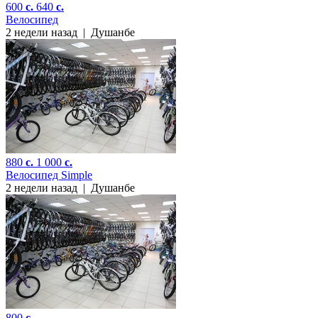
600
c.
640
c.
Велосипед
2 недели назад
|
Душанбе
880
c.
1 000
c.
Велосипед Simple
2 недели назад
|
Душанбе
800
c.