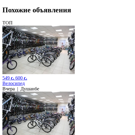
Похожие объявления
ТОП
549
c.
600
c.
Велосипед
Вчера
|
Душанбе