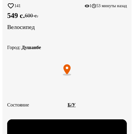
141
1
53 минуты назад
549 c.
600 c.
Велосипед
Город
:
Душанбе
Состояние
Б/У