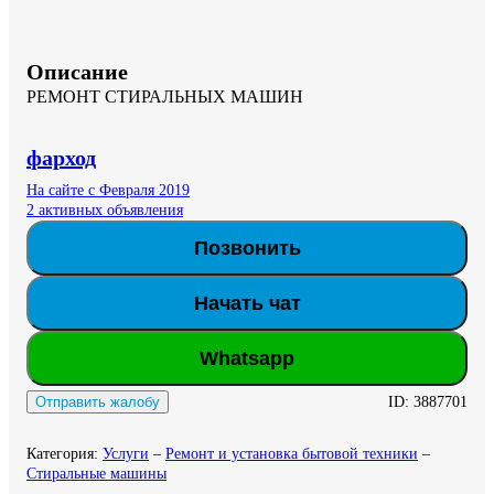
Описание
РЕМОНТ СТИРАЛЬНЫХ МАШИН
фарход
На сайте с Февраля 2019
2 активных объявления
Позвонить
Начать чат
Whatsapp
ID:
3887701
Отправить жалобу
Категория
:
Услуги
–
Ремонт и установка бытовой техники
–
Стиральные машины