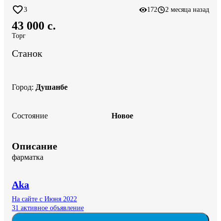
3
172
2 месяца назад
43 000 c.
Торг
Станок
Город
:
Душанбе
Состояние
Новое
Описание
фарматка
Aka
На сайте с Июня 2022
31 активное объявление