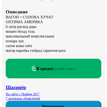
Описание
ВАГОН + СОЛОНА ХУЧАТ 

ОПТИМА АМЕРИКА 

6 литр расход дора 

мошен бехад тоза.

максимальный комплектация 

понара лук 

салон кожа сиёх 

матор каробка гибрид гарантия кати
В кредит
(
2 459 c./мес.
)
Шахриёр
На сайте с Ноября 2017
7 активных объявлений
Позвонить