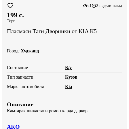
21
2 недели назад
199 c.
Торг
Пласмаси Таги Дворники от KIA K5
Город
:
Худжанд
Состояние
Б/у
Тип запчасти
Кузов
Марка автомобиля
Kia
Описание
Камтарак шикастаги ремон карда даркор
АКО