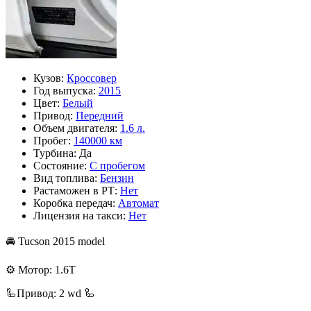
Кузов:
Кроссовер
Год выпуска:
2015
Цвет:
Белый
Привод:
Передний
Объем двигателя:
1.6 л.
Пробег:
140000 км
Турбина:
Да
Состояние:
С пробегом
Вид топлива:
Бензин
Растаможен в РТ:
Нет
Коробка передач:
Автомат
Лицензия на такси:
Нет
🚘 Tucson 2015 model
⚙️ Мотор: 1.6T
🦾Привод: 2 wd 🦾