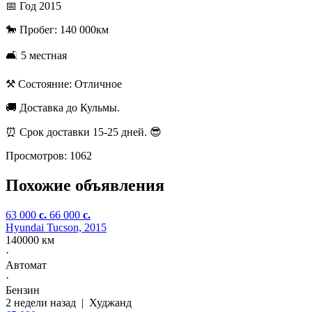
📅 Год 2015
🐎 Пробег: 140 000км
🛋️ 5 местная
⚒️ Состояние: Отличное
🚚 Доставка до Кульмы.
⏰ Срок доставки 15-25 дней. 😎
Просмотров: 1062
Похожие объявления
63 000
c.
66 000
c.
Hyundai Tucson, 2015
140000 км
·
Автомат
·
Бензин
2 недели назад
|
Худжанд