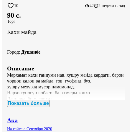
10
42
2 недели назад
90 c.
Торг
Кахи майда
Город
:
Душанбе
Описание
Мархамат кахи гандуми нав, хушру майда кардаги. барои 
чорвои калон ва майда, гов, гусфанд, буз.

хушру мехурад мусор намемонад.

Нархо гуногун вобаста ба размеры копхо.

Даставка: бо маслихат.

Показать больше
адресо: тарафои 9 километр,  Аманальный.

Харидорони аник нависен.
Ака
На сайте с Сентября 2020