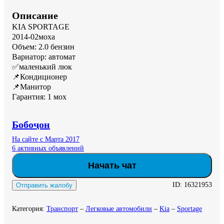
Описание
KIA SPORTAGE

2014-02моха 

Объем: 2.0 бензин 

Вариатор: автомат 

✅маленький люк  

📌Кондиционер 

📌Манитор

Гарантия: 1 мох
Бобоҷон
На сайте с Марта 2017
6 активных объявлений
Начать чат
ID:
16321953
Отправить жалобу
Категория
:
Транспорт
–
Легковые автомобили
–
Kia
–
Sportage