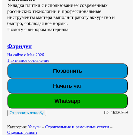
Укладка плитки с использованием современных 
российских технологий и профессиональные 
инструменты мастера выполнят работу аккуратно и 
быстро, соблюдая все нормы.

Помогу с выбором материала.
Фаридун
На сайте с Мая 2026
1 активное объявление
Позвонить
Начать чат
Whatsapp
ID:
16320959
Отправить жалобу
Категория
:
Услуги
–
Строительные и ремонтные услуги
–
Отделка, ремонт