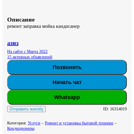
Описание
ремонт заправка мойка кандисанер
азиз
На сайте с Марта 2022
15 активных объявлений
Позвонить
Начать чат
Whatsapp
ID:
16314019
Отправить жалобу
Категория
:
Услуги
–
Ремонт и установка бытовой техники
–
Кондиционеры