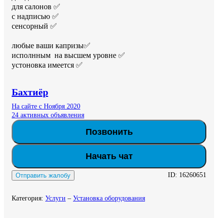
для салонов ✅

с надписью ✅ 

сенсорный ✅

любые ваши капризы✅ 

исполнным  на высшем уровне ✅ 

устоновка имеется ✅
Бахтиёр
На сайте с Ноября 2020
24 активных объявления
Позвонить
Начать чат
ID:
16260651
Отправить жалобу
Категория
:
Услуги
–
Установка оборудования