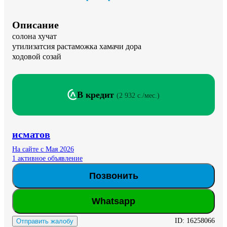
Описание
солона хучат

утилизатсия растаможка хамачи дора 

ходовой созай
В кредит
(
2 932 c./мес.
)
исматов
На сайте с Мая 2026
1 активное объявление
Позвонить
Whatsapp
ID:
16258066
Отправить жалобу