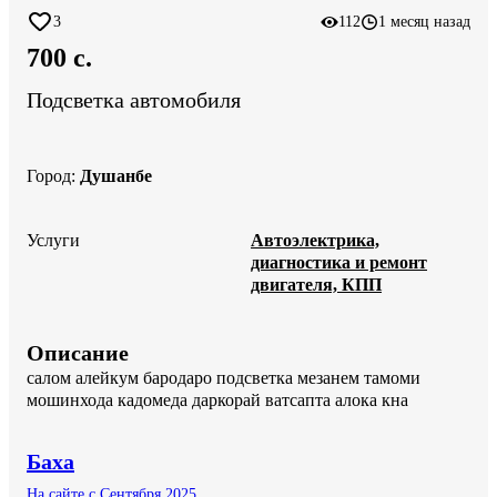
3
112
1 месяц назад
700 c.
Подсветка автомобиля
Город
:
Душанбе
Услуги
Автоэлектрика,
диагностика и ремонт
двигателя, КПП
Описание
салом алейкум бародаро подсветка мезанем тамоми 
мошинхода кадомеда даркорай ватсапта алока кна
Баха
На сайте с Сентября 2025