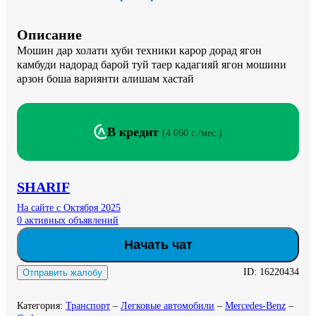
Описание
Мошин дар холати хуби техники карор дорад ягон 
камбуди надорад барой туй таер кадагияй ягон мошини 
арзон боша вариянти алишам хастай
В кредит
(
4 060 c./мес.
)
SHARIF
На сайте с Октября 2025
0 активных объявлений
Начать чат
ID:
16220434
Отправить жалобу
Категория
:
Транспорт
–
Легковые автомобили
–
Mercedes-Benz
–