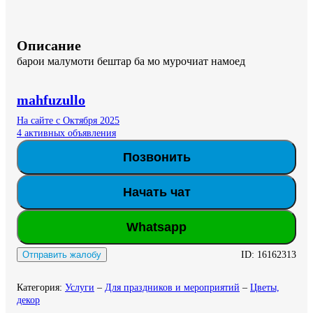
Описание
барои малумоти бештар ба мо мурочиат намоед
mahfuzullo
На сайте с Октября 2025
4 активных объявления
Позвонить
Начать чат
Whatsapp
ID:
16162313
Отправить жалобу
Категория
:
Услуги
–
Для праздников и мероприятий
–
Цветы,
декор