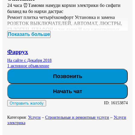
24 часа ⏰️Тамоми намуди корхои электрики бо сифати 
баланд ва бо нархи дастрас

Ремонт плитка четырёхкомфорт Установка и замена 
РОЗЕТОК ВЫКЛЮЧАТЕЛЕЙ, АВТОМАТ, ЛЮСТРЫ, 
ГАЛОГЕН, ПЛАФОН и так далее.И все качественных 
Показать больше
электромонтажных работ к Вашим услугам.По  
доступной цене.
Фаррух
На сайте с Декабря 2018
1 активное объявление
Позвонить
Начать чат
ID:
16153874
Отправить жалобу
Категория
:
Услуги
–
Строительные и ремонтные услуги
–
Услуги
электрика