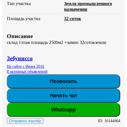
Тип участка
Земля промышленного
назначения
Площадь участка
32 соток
Описание
склад 1этаж площадь 2500м2 +замин 32сотокземли
Зебуниссо
На сайте с Июня 2016
8 активных объявлений
Позвонить
Начать чат
Whatsapp
ID:
16144964
Отправить жалобу