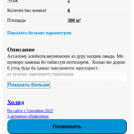
Этаж
2
Количество комнат
6
Площадь
300 м²
Показать больше параметров
Описание
Ассалому алейкум,мехмонони аз дуру наздик омада. Мо 
шуморо хамеша бо табассум интизорем.  Хонаи мо дорои 
6 утоқ буда ба ҳамаи лавозимоти заруоэрист

аз ҷумлаи лавозимот,стиральная 
машина,холодильник,утюг,кухня,кондиционер,духовка 
Показать больше
мебошад. 85 сомонӣ сари як нафар. ва агар дар алохидаги 
ичора гиред як уток 250 сомони. хатман муомила дорад!

Ба шахсони оилави хати загс хатмист. 

Холид
Уважаемые гости столицы.  Мы рады вас принимать в 
гости.  Стараемся,чтоб у вас было комфортно.  комната в 
На сайте с Сентября 2022
отдельности стоить 250сомони. в общый 85 за человека. 
1 активное объявление
Позвоните от 7 утра до 2:00. Мир вам!
Позвонить