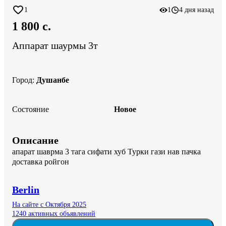
1
1
4 дня назад
1 800 c.
Аппарат шаурмы 3т
Город
:
Душанбе
Состояние
Новое
Описание
апарат шаврма 3 тага сифати хуб Турки гази нав пачка 
доставка ройгон
Berlin
На сайте с Октября 2025
1240 активных объявлений