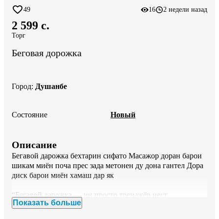
49
16
2 недели назад
2 599 c.
Торг
Беговая дорожка
Город
:
Душанбе
Состояние
Новый
Описание
Бегавой дарожка бехтарин сифато Масажор доран барои 
шикам миён поча прес зада метонен ду дона гантел Дора 
диск барои миён хамаш дар як 

“Бегавой дарожка — ин просто тренажёр нест.

Показать больше
Ин роҳи зудтар ба фигураи идеалӣ аст.

30 дақиқа = то 500 калория сжигание.
