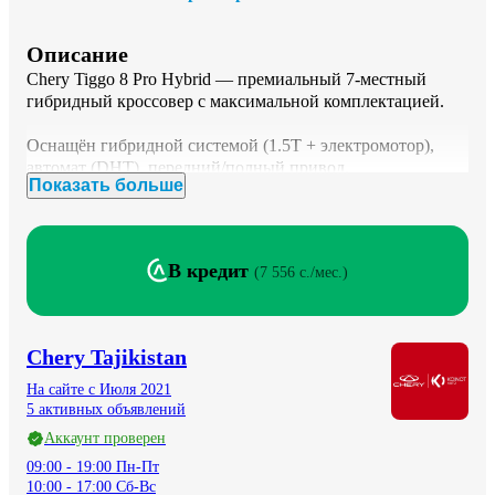
Описание
Chery Tiggo 8 Pro Hybrid — премиальный 7-местный 
гибридный кроссовер с максимальной комплектацией.

Оснащён гибридной системой (1.5T + электромотор), 
автомат (DHT), передний/полный привод.

Показать больше
Мощность до ~500 л.с., разгон до 100 км/ч ~6.8 сек, 
расход от 1.3 л/100 км.  ￼

🔋 Запас хода до 1200 км, электрический режим до ~90–
В кредит
(
7 556 c./мес.
)
95 км — экономия топлива и комфорт езды.  ￼

Максимальная комплектация включает:

— Панорамная крыша

Chery Tajikistan
— Большой 15.6” сенсорный экран + цифровая панель

— Камера 360° / 540° (прозрачное шасси)

На сайте с Июля 2021
— Кожаный салон, 7 мест

5 активных объявлений
— Премиальная аудиосистема (12 динамиков)

Аккаунт проверен
— Беспроводная зарядка

09:00 - 19:00 Пн-Пт

— Head-Up Display

10:00 - 17:00 Сб-Вс