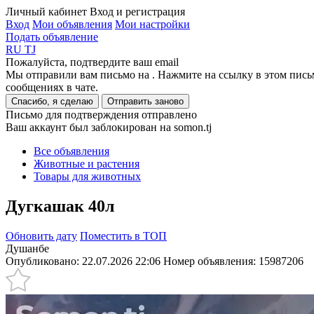
Личный кабинет
Вход и регистрация
Вход
Мои объявления
Мои настройки
Подать объявление
RU
TJ
Пожалуйста, подтвердите ваш email
Мы отправили вам письмо на
. Нажмите на ссылку в этом пись
сообщениях в чате.
Спасибо, я сделаю
Отправить заново
Письмо для подтверждения отправлено
Ваш аккаунт был заблокирован на somon.tj
Все объявления
Животные и растения
Товары для животных
Дугкашак 40л
Обновить дату
Поместить в ТОП
Душанбе
Опубликовано: 22.07.2026 22:06
Номер объявления:
15987206