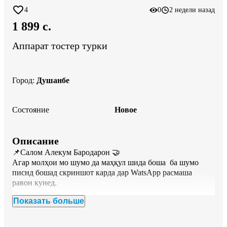
4
0
2 недели назад
1 899 c.
Аппарат тостер турки
Город
:
Душанбе
Состояние
Новое
Описание
📌Салом Алекум Бародарон 🤝

Агар молҳои мо шумо да маҳқул шида боша  ба шумо 
писнд бошад скриншот карда дар WatsApp расмаша 
равон кунед.

Показать больше
📌Барои дигар намудша дидан,дар зери ракамхои ман 
Все Объявления нависонда шудааст даромада тамошо 
кунед.
