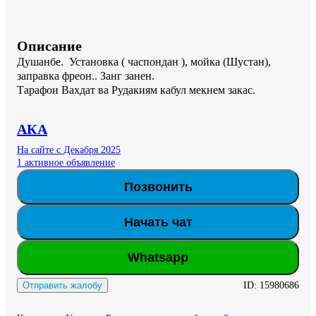
Описание
Душанбе.  Установка ( часпондан ), мойка (Шустан), 
заправка фреон.. Занг занен.

Тарафои Вахдат ва Рудакиям кабул мекнем закас.
АКА
На сайте с Декабря 2025
1 активное объявление
Позвонить
Начать чат
Whatsapp
ID:
15980686
Отправить жалобу