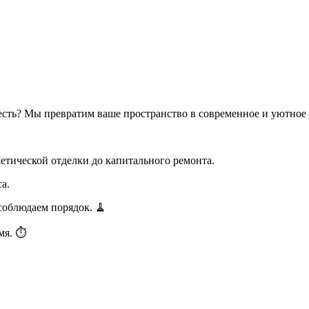
весть? Мы превратим ваше пространство в современное и уютное
тической отделки до капитального ремонта.
а.
соблюдаем порядок. 🧹
мя. ⏱️