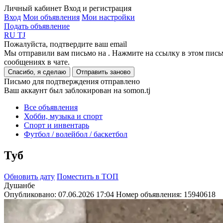
Личный кабинет
Вход и регистрация
Вход
Мои объявления
Мои настройки
Подать объявление
RU
TJ
Пожалуйста, подтвердите ваш email
Мы отправили вам письмо на
. Нажмите на ссылку в этом пись
сообщениях в чате.
Спасибо, я сделаю
Отправить заново
Письмо для подтверждения отправлено
Ваш аккаунт был заблокирован на somon.tj
Все объявления
Хобби, музыка и спорт
Спорт и инвентарь
Футбол / волейбол / баскетбол
Туб
Обновить дату
Поместить в ТОП
Душанбе
Опубликовано: 07.06.2026 17:04
Номер объявления:
15940618