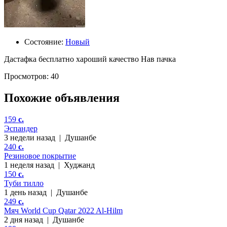
Состояние:
Новый
Дастафка бесплатно хароший качество Нав пачка
Просмотров: 40
Похожие объявления
159
c.
Эспандер
3 недели назад
|
Душанбе
240
c.
Резиновое покрытие
1 неделя назад
|
Худжанд
150
c.
Туби тилло
1 день назад
|
Душанбе
249
c.
Мяч World Cup Qatar 2022 Al-Hilm
2 дня назад
|
Душанбе