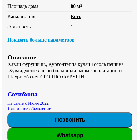
Площадь дома
80 м²
Канализация
Есть
Этажность
1
Показать больше параметров
Описание
Хавли фуруши ш., Қурғонтеппа кӯчаи Гоголь пешина

 Хувайдуллоев пеши больницаи чашм канализации и 
Шахри об свет СРОЧНО ФУРУШИ
Сохибхона
На сайте с Июня 2022
1 активное объявление
Позвонить
Whatsapp