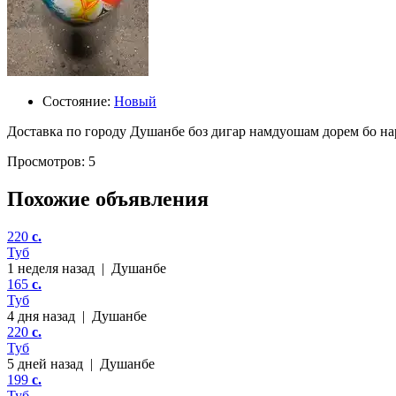
Состояние:
Новый
Доставка по городу Душанбе боз дигар намдуошам дорем бо нар
Просмотров: 5
Похожие объявления
220
c.
Туб
1 неделя назад
|
Душанбе
165
c.
Туб
4 дня назад
|
Душанбе
220
c.
Туб
5 дней назад
|
Душанбе
199
c.
Туб