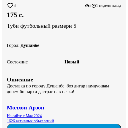
3
5
1 неделя назад
175 c.
Туби футбольный размери 5
Город
:
Душанбе
Состояние
Новый
Описание
Доставка по городу Душанбе  боз дигар намдуошам 
дорем бо нархи дастрас нав пачка!
Молхои Арзон
На сайте с Мая 2024
1626 активных объявлений