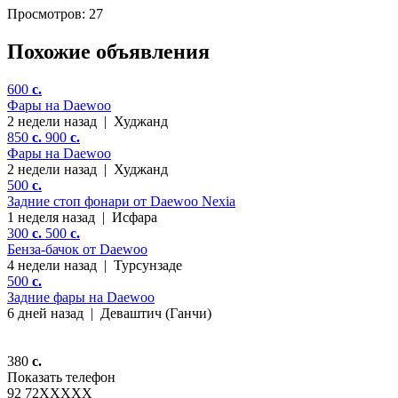
Просмотров: 27
Похожие объявления
600
c.
Фары на Daewoo
2 недели назад
|
Худжанд
850
c.
900
c.
Фары на Daewoo
2 недели назад
|
Худжанд
500
c.
Задние стоп фонари от Daewoo Nexia
1 неделя назад
|
Исфара
300
c.
500
c.
Бенза-бачок от Daewoo
4 недели назад
|
Турсунзаде
500
c.
Задние фары на Daewoo
6 дней назад
|
Деваштич (Ганчи)
380
c.
Показать телефон
92 72
XXXXX