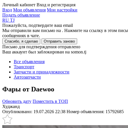
Личный кабинет
Вход и регистрация
Вход
Мои объявления
Мои настройки
Подать объявление
RU
TJ
Пожалуйста, подтвердите ваш email
Мы отправили вам письмо на
. Нажмите на ссылку в этом пись
сообщениях в чате.
Спасибо, я сделаю
Отправить заново
Письмо для подтверждения отправлено
Ваш аккаунт был заблокирован на somon.tj
Все объявления
Транспорт
Запчасти и принадлежности
Автозапчасти
Фары от Daewoo
Обновить дату
Поместить в ТОП
Худжанд
Опубликовано: 19.07.2026 22:38
Номер объявления:
15792685